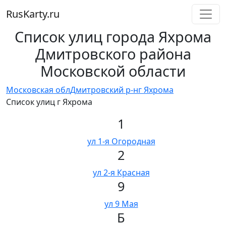
RusKarty
.
ru
Список улиц города Яхрома
Дмитровского района
Московской области
Московская обл
Дмитровский р-н
г Яхрома
Список улиц г Яхрома
1
ул 1-я Огородная
2
ул 2-я Красная
9
ул 9 Мая
Б