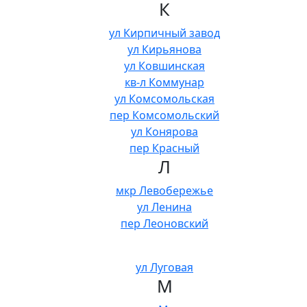
К
ул Кирпичный завод
ул Кирьянова
ул Ковшинская
кв-л Коммунар
ул Комсомольская
пер Комсомольский
ул Конярова
пер Красный
Л
мкр Левобережье
ул Ленина
пер Леоновский
ул Луговая
М