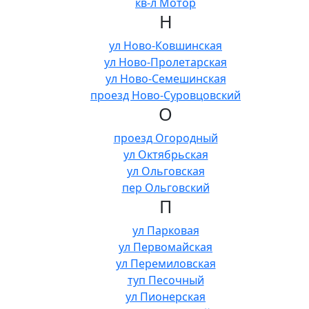
кв-л Мотор
Н
ул Ново-Ковшинская
ул Ново-Пролетарская
ул Ново-Семешинская
проезд Ново-Суровцовский
О
проезд Огородный
ул Октябрьская
ул Ольговская
пер Ольговский
П
ул Парковая
ул Первомайская
ул Перемиловская
туп Песочный
ул Пионерская