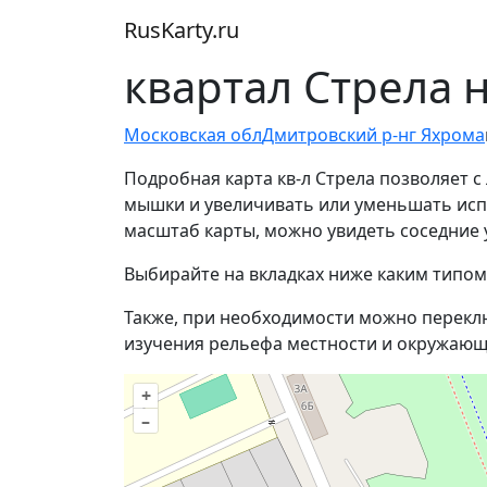
RusKarty
.
ru
квартал Стрела 
Московская обл
Дмитровский р-н
г Яхрома
Подробная карта кв-л Стрела позволяет 
мышки и увеличивать или уменьшать испол
масштаб карты, можно увидеть соседние 
Выбирайте на вкладках ниже каким типом
Также, при необходимости можно перекл
изучения рельефа местности и окружающ
+
–