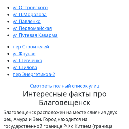
ул Островского
ул П.Морозова
ул Павленко
ул Первомайская
ул Путевая Казарма
пер Строителей
ул Фрунзе
ул Шевченко
ул Шилова
пер Энергетиков-2
Смотреть полный список улиц
Интересные факты про
Благовещенск
Благовещенск расположен на месте слияния двух
рек, Амура и Зеи. Город находится на
государственной границе РФ с Китаем (граница