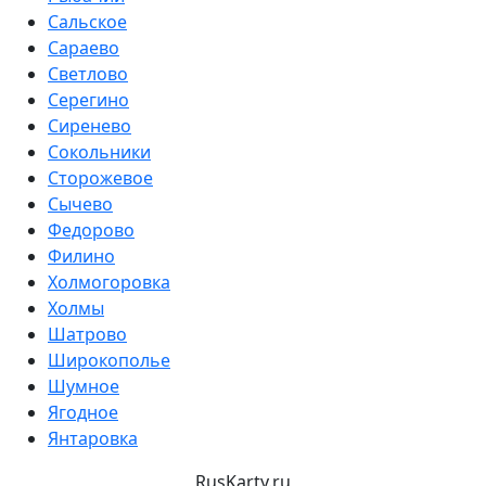
Сальское
Сараево
Светлово
Серегино
Сиренево
Сокольники
Сторожевое
Сычево
Федорово
Филино
Холмогоровка
Холмы
Шатрово
Широкополье
Шумное
Ягодное
Янтаровка
RusKarty
.
ru