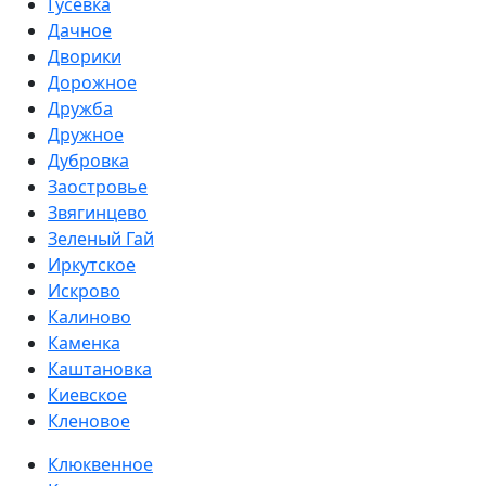
Гусевка
Дачное
Дворики
Дорожное
Дружба
Дружное
Дубровка
Заостровье
Звягинцево
Зеленый Гай
Иркутское
Искрово
Калиново
Каменка
Каштановка
Киевское
Кленовое
Клюквенное