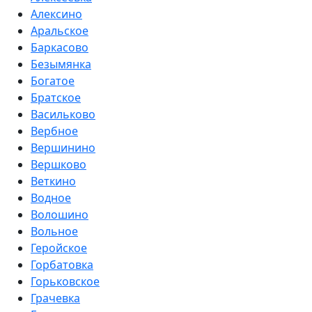
Алексино
Аральское
Баркасово
Безымянка
Богатое
Братское
Васильково
Вербное
Вершинино
Вершково
Веткино
Водное
Волошино
Вольное
Геройское
Горбатовка
Горьковское
Грачевка