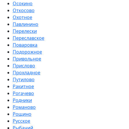
Осокино
Откосово
Охотное
Павлинино
Перелески
Переславское
Поваровка
Подорожное
Привольное
Прислово
Прохладное
Путилово
Ракитное
Рогачево
Родники
Романово
Рощино
Русское
Рыбачий