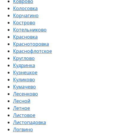
Коврово
Колосовка
Корчагино
Кострово
Котельниково
Красновка
Красноторовка
Краснофлотское
Круглово
Кудринка
Кузнецкое
Куликово
Кумачево
Лесенково
Лесной
Летное
Листовое
Листопадовка
Логвино