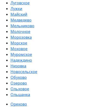
Луговское
Лужки
Майский
Медведево
Мельниково
Молочное
Морозовка
Морское
Моховое
Муромское
Надеждино
Низовка
Новосельское
Обухово
Озерово
Ольховое
Ольшанка
Орехово