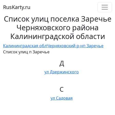
RusKarty
.
ru
Список улиц поселка Заречье
Черняховского района
Калининградской области
Калининградская обл
Черняховский р-н
п Заречье
Список улиц п Заречье
Д
ул Дзержинского
С
ул Садовая