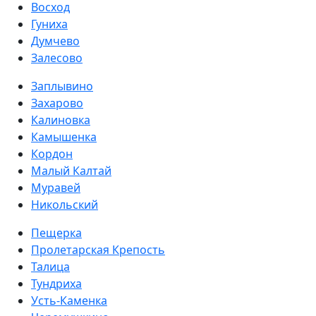
Восход
Гуниха
Думчево
Залесово
Заплывино
Захарово
Калиновка
Камышенка
Кордон
Малый Калтай
Муравей
Никольский
Пещерка
Пролетарская Крепость
Талица
Тундриха
Усть-Каменка