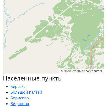
©
OpenStreetMap
contributors.
Населенные пункты
Березка
Большой Калтай
Борисово
Видоново