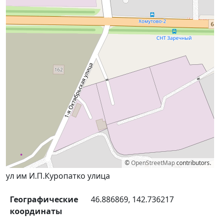
©
OpenStreetMap
contributors.
ул им И.П.Куропатко улица
Географические
46.886869, 142.736217
координаты