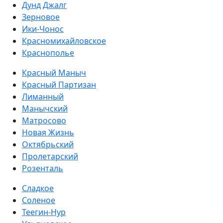
Дунд Джалг
Зерновое
Ики-Чонос
Красномихайловское
Краснополье
Красный Маныч
Красный Партизан
Лиманный
Манычский
Матросово
Новая Жизнь
Октябрьский
Пролетарский
Розенталь
Сладкое
Соленое
Теегин-Нур