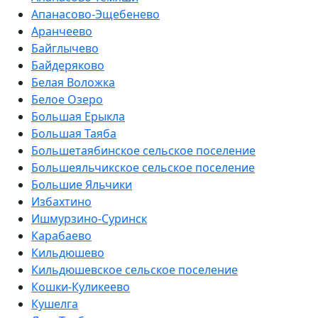
Апанасово-Эщебенево
Аранчеево
Байглычево
Байдеряково
Белая Воложка
Белое Озеро
Большая Ерыкла
Большая Таяба
Большетаябинское сельское поселение
Большеяльчикское сельское поселение
Большие Яльчики
Избахтино
Ишмурзино-Суринск
Карабаево
Кильдюшево
Кильдюшевское сельское поселение
Кошки-Куликеево
Кушелга