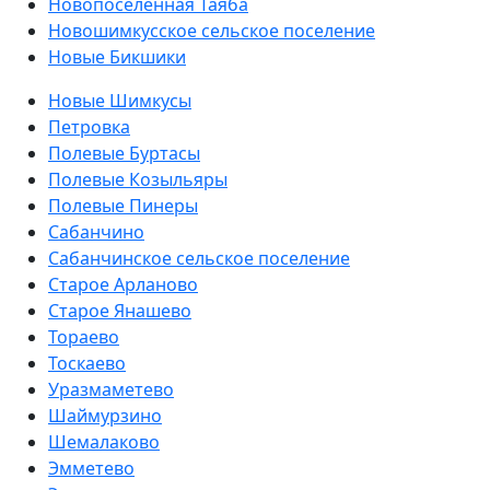
Новопоселенная Таяба
Новошимкусское сельское поселение
Новые Бикшики
Новые Шимкусы
Петровка
Полевые Буртасы
Полевые Козыльяры
Полевые Пинеры
Сабанчино
Сабанчинское сельское поселение
Старое Арланово
Старое Янашево
Тораево
Тоскаево
Уразмаметево
Шаймурзино
Шемалаково
Эмметево