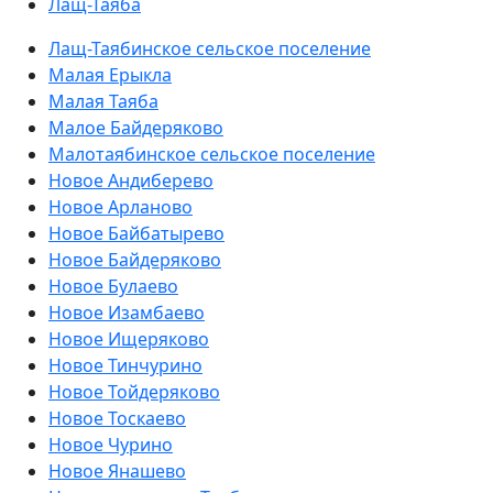
Лащ-Таяба
Лащ-Таябинское сельское поселение
Малая Ерыкла
Малая Таяба
Малое Байдеряково
Малотаябинское сельское поселение
Новое Андиберево
Новое Арланово
Новое Байбатырево
Новое Байдеряково
Новое Булаево
Новое Изамбаево
Новое Ищеряково
Новое Тинчурино
Новое Тойдеряково
Новое Тоскаево
Новое Чурино
Новое Янашево