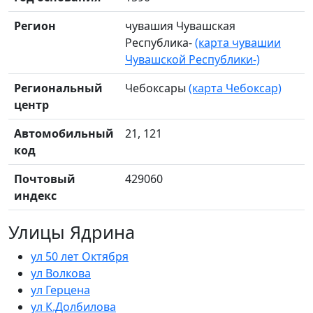
Регион
чувашия Чувашская
Республика-
(карта чувашии
Чувашской Республики-)
Региональный
Чебоксары
(карта Чебоксар)
центр
Автомобильный
21, 121
код
Почтовый
429060
индекс
Улицы Ядрина
ул 50 лет Октября
ул Волкова
ул Герцена
ул К.Долбилова