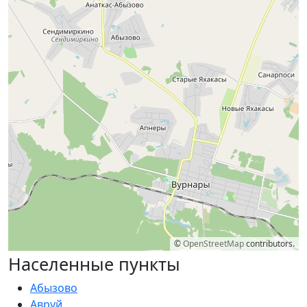
©
OpenStreetMap
contributors.
Населенные пункты
Абызово
Авруй