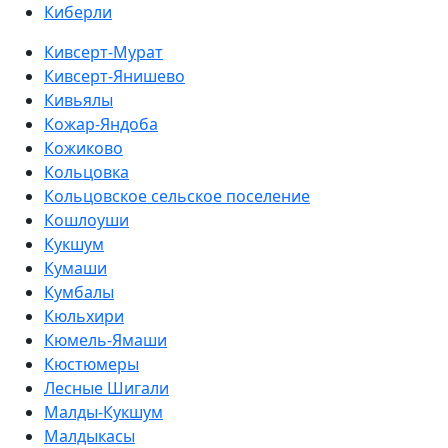
Киберли
Кивсерт-Мурат
Кивсерт-Янишево
Кивьялы
Кожар-Яндоба
Кожиково
Кольцовка
Кольцовское сельское поселение
Кошлоуши
Кукшум
Кумаши
Кумбалы
Кюльхири
Кюмель-Ямаши
Кюстюмеры
Лесные Шигали
Малды-Кукшум
Малдыкасы