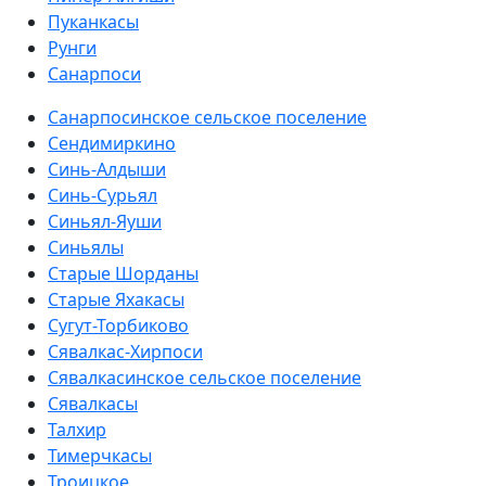
Пуканкасы
Рунги
Санарпоси
Санарпосинское сельское поселение
Сендимиркино
Синь-Алдыши
Синь-Сурьял
Синьял-Яуши
Синьялы
Старые Шорданы
Старые Яхакасы
Сугут-Торбиково
Сявалкас-Хирпоси
Сявалкасинское сельское поселение
Сявалкасы
Талхир
Тимерчкасы
Троицкое