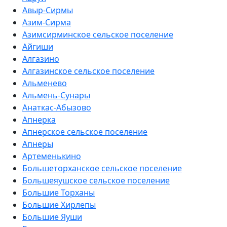
Авыр-Сирмы
Азим-Сирма
Азимсирминское сельское поселение
Айгиши
Алгазино
Алгазинское сельское поселение
Альменево
Альмень-Сунары
Анаткас-Абызово
Апнерка
Апнерское сельское поселение
Апнеры
Артеменькино
Большеторханское сельское поселение
Большеяушское сельское поселение
Большие Торханы
Большие Хирлепы
Большие Яуши