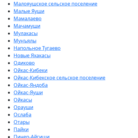
Малояушское сельское поселение
Малые Яуши
Мамалаево
Мачамуши
Мулакасы
Мунъялы
Напольное Тугаево
Новые Яхакасы
Одиково
Ойкас-Кибеки
Ойкас-Кибекское сельское поселение
Ойкас-Яндоба
Ойкас-Яуши
Ойкасы
Орауши
Ослаба
Отары
Пайки
Пинер-Айгиши