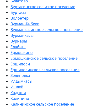
Булатово
Буртасинское сельское поселение
Буртасы
Волонтер
Вурман-Кибеки
Вурманкасинское сельское поселение
Вурманкасы
Вурнары
Елабыш
Ермошкино
Ермошкинское сельское поселение
Ершипоси
Ершипосинское сельское поселение
Зеленовка
Илдымкасы
Ишлей
Кадыши
Калинино
Калининское сельское поселение