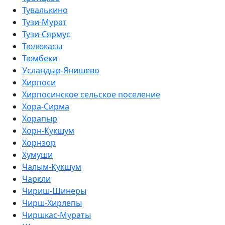
Тувалькино
Тузи-Мурат
Тузи-Сярмус
Тюлюкасы
Тюмбеки
Усландыр-Янишево
Хирпоси
Хирпосинское сельское поселение
Хора-Сирма
Хорапыр
Хорн-Кукшум
Хорнзор
Хумуши
Чалым-Кукшум
Чаркли
Чириш-Шинеры
Чирш-Хирлепы
Чиршкас-Мураты