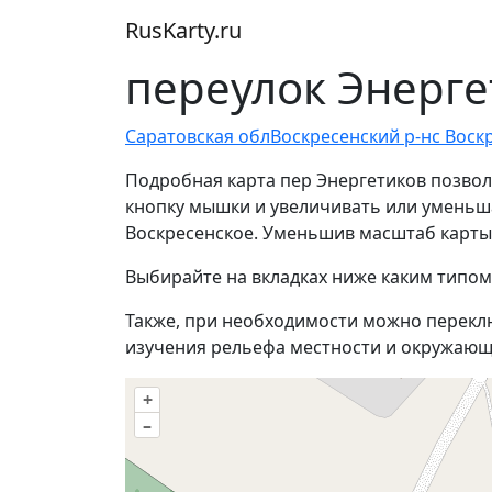
RusKarty
.
ru
переулок Энерге
Саратовская обл
Воскресенский р-н
с Воск
Подробная карта пер Энергетиков позвол
кнопку мышки и увеличивать или уменьшат
Воскресенское. Уменьшив масштаб карты,
Выбирайте на вкладках ниже каким типом
Также, при необходимости можно перекл
изучения рельефа местности и окружающ
+
–