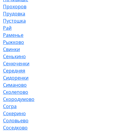
Прохоров
Прудовка
Пустошка
Рай
Раменье
Рыжково
Свинки
Сенькино
Сенюченки
Середняя
Сидоренки
Симаново
Сколепово
Скородумово
Согра
Сокерино
Соловьево
Соседково