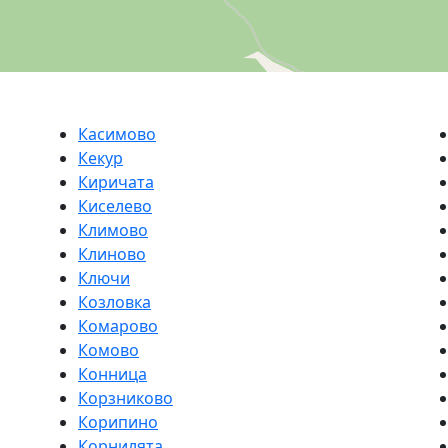
Касимово
Кекур
Киричата
Киселево
Климово
Клиново
Ключи
Козловка
Комарово
Комово
Конница
Корзниково
Корипино
Корнилята