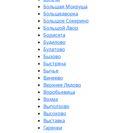
Большая Мокруша
Большедворка
Большое Сокерино
Большой Двор
Борисята
Будилово
Булатово
Бызово
Быстряна
Бычье
Ванеево
Верхнее Лядово
Воробьевица
Вохма
Выползово
Высоково
Выставка
Гаренки