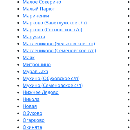
Малое Сокерино
Малый Парюг
Мариненки
Марково (Заветлужское с/п)
Марково (Сосновское с/п)
Маручата
Маслениково (Бельковское с/п)
Маслениково (Семеновское с/п)
Маяк
Митрошино
Муравьиха
Мухино (Обуховское с/п)
Мухино (Семеновское с/п)
Нижнее Лядово
Никола
Новая
Обухово
Огарково
Окинята