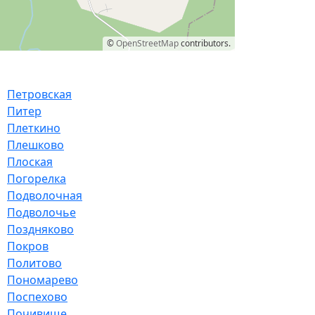
©
OpenStreetMap
contributors.
Петровская
Питер
Плеткино
Плешково
Плоская
Погорелка
Подволочная
Подволочье
Поздняково
Покров
Политово
Пономарево
Поспехово
Почивище