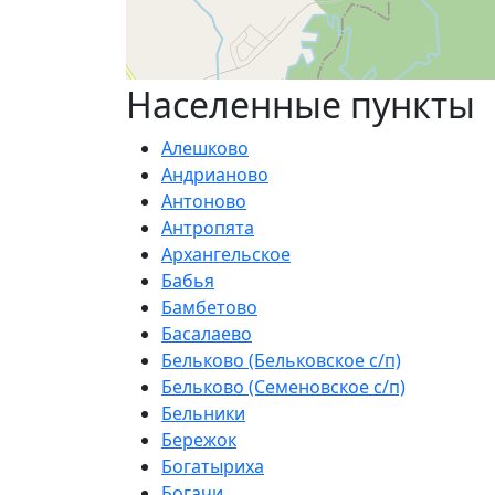
Населенные пункты
Алешково
Андрианово
Антоново
Антропята
Архангельское
Бабья
Бамбетово
Басалаево
Бельково (Бельковское с/п)
Бельково (Семеновское с/п)
Бельники
Бережок
Богатыриха
Богачи