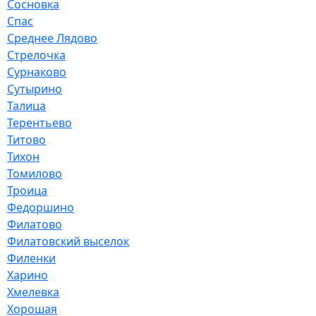
Сосновка
Спас
Среднее Лядово
Стрелочка
Сурнаково
Сутырино
Талица
Терентьево
Титово
Тихон
Томилово
Троица
Федоршино
Филатово
Филатовский выселок
Филенки
Харино
Хмелевка
Хорошая