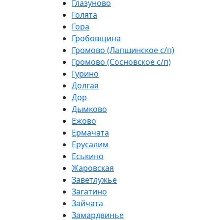
Глазуново
Голята
Гора
Гробовщина
Громово (Лапшинское с/п)
Громово (Сосновское с/п)
Гурино
Долгая
Дор
Дымково
Ежово
Ермачата
Ерусалим
Еськино
Жаровская
Заветлужье
Загатино
Зайчата
Замардвинье