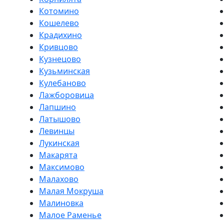
Котомино
Кошелево
Крадихино
Кривцово
Кузнецово
Кузьминская
Кулебаново
Лажборовица
Лапшино
Латышово
Левинцы
Лукинская
Макарята
Максимово
Малахово
Малая Мокруша
Малиновка
Малое Раменье