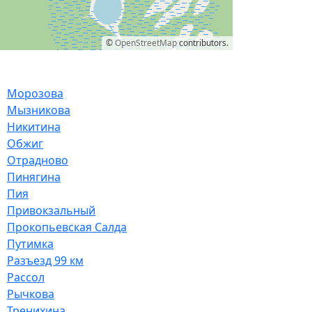
©
OpenStreetMap
contributors.
Морозова
Мызникова
Никитина
Обжиг
Отрадново
Пинягина
Пия
Привокзальный
Прокопьевская Салда
Путимка
Разъезд 99 км
Рассол
Рычкова
Тренихина