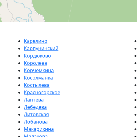
Карелино
Карпунинский
Кордюково
Королева
Корчемкина
Косолманка
Костылева
Красногорское
Лаптева
Лебедева
Литовская
Лобанова
Макарихина
Малахова