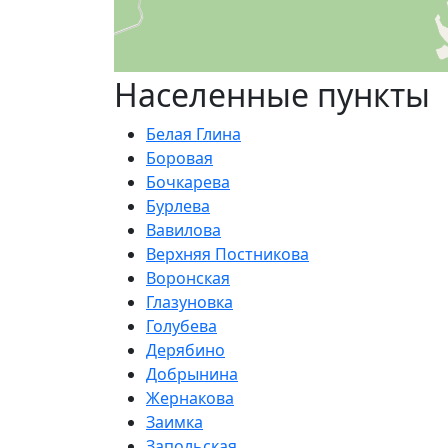
Населенные пункты
Белая Глина
Боровая
Бочкарева
Бурлева
Вавилова
Верхняя Постникова
Воронская
Глазуновка
Голубева
Дерябино
Добрынина
Жернакова
Заимка
Запольская