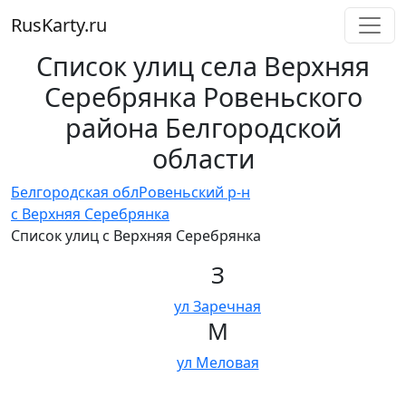
RusKarty
.
ru
Список улиц села Верхняя
Серебрянка Ровеньского
района Белгородской
области
Белгородская обл
Ровеньский р-н
с Верхняя Серебрянка
Список улиц с Верхняя Серебрянка
З
ул Заречная
М
ул Меловая