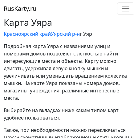
RusKarty
.
ru
Карта Уяра
Красноярский край
Уярский р-н
г Уяр
Подробная карта Уяра с названиями улиц и
номерами домов позволяет с легкостью найти
интересующие места и объекты. Карту можно
двигать, удерживая левую кнопку мышки и
увеличивать или уменьшать вращением колесика
мышки. На карте Уяра показаны номера домов,
магазины, учреждения, различные интересные
места.
Выбирайте на вкладках ниже каким типом карт
удобнее пользоваться.
Также, при необходимости можно переключаться
между схематичным изображением и спутниковыми