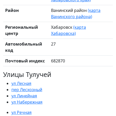
Район
Ванинский район
(карта
Ванинского района)
Региональный
Хабаровск
(карта
центр
Хабаровска)
Автомобильный
27
код
Почтовый индекс
682870
Улицы Тулучей
ул Лесная
пер Лесхозный
ул Линейная
ул Набережная
ул Речная