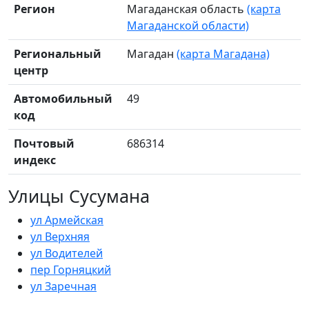
Регион
Магаданская область
(карта
Магаданской области)
Региональный
Магадан
(карта Магадана)
центр
Автомобильный
49
код
Почтовый
686314
индекс
Улицы Сусумана
ул Армейская
ул Верхняя
ул Водителей
пер Горняцкий
ул Заречная