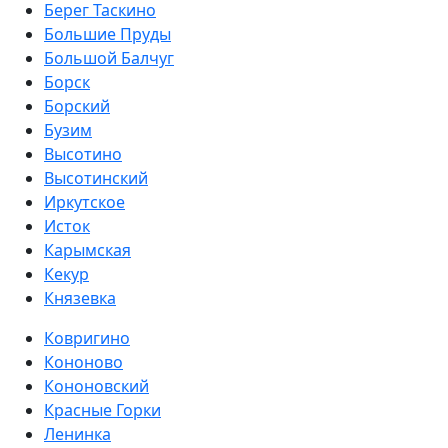
Берег Таскино
Большие Пруды
Большой Балчуг
Борск
Борский
Бузим
Высотино
Высотинский
Иркутское
Исток
Карымская
Кекур
Князевка
Ковригино
Кононово
Кононовский
Красные Горки
Ленинка