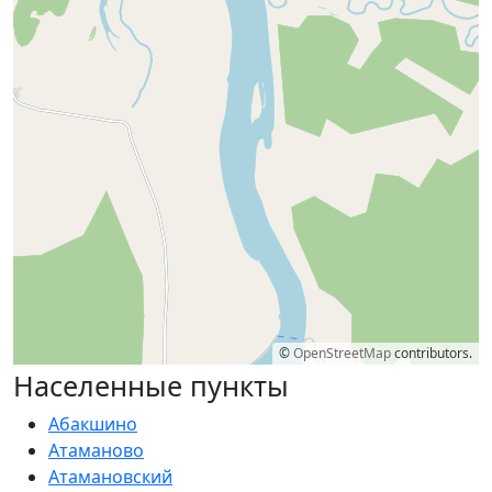
©
OpenStreetMap
contributors.
Населенные пункты
Абакшино
Атаманово
Атамановский