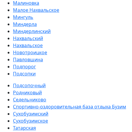
Малиновка
Малое Нахвальское
Мингуль
Миндерла
Миндерлинский
Нахвальский
Нахвальское
Новотроицкое
Павловщина
Подпорог
Подсопки
Подсопочный
Родниковый
Седельниково
Спортивно-оздоровительная база отдыха Бузим
Сухобузимский
Сухобузимское
Татарская