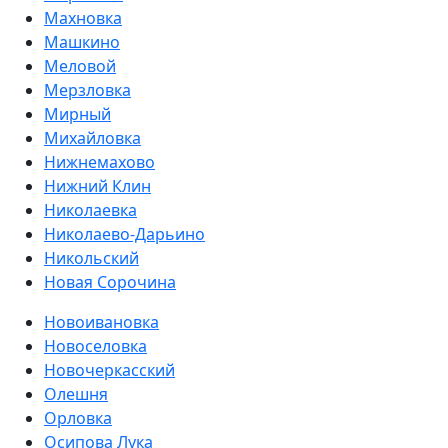
Махновка
Машкино
Меловой
Мерзловка
Мирный
Михайловка
Нижнемахово
Нижний Клин
Николаевка
Николаево-Дарьино
Никольский
Новая Сорочина
Новоивановка
Новоселовка
Новочеркасский
Олешня
Орловка
Осипова Лука