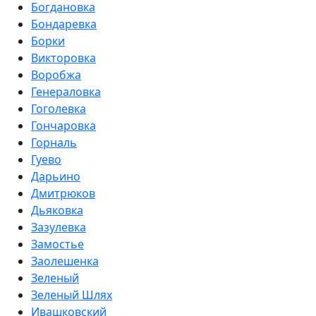
Богдановка
Бондаревка
Борки
Викторовка
Воробжа
Генераловка
Гоголевка
Гончаровка
Горналь
Гуево
Дарьино
Дмитрюков
Дьяковка
Зазулевка
Замостье
Заолешенка
Зеленый
Зеленый Шлях
Ивашковский