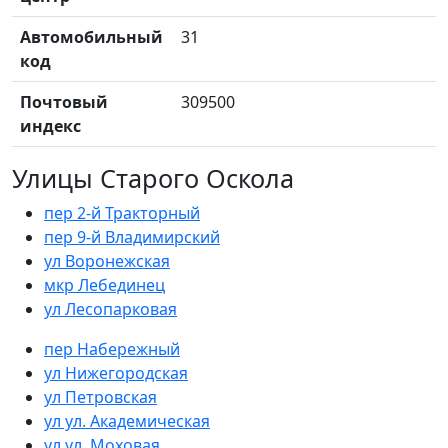
Автомобильный
31
код
Почтовый
309500
индекс
Улицы Старого Оскола
пер 2-й Тракторный
пер 9-й Владимирский
ул Воронежская
мкр Лебединец
ул Лесопарковая
пер Набережный
ул Нижегородская
ул Петровская
ул ул. Академическая
ул ул. Моховая