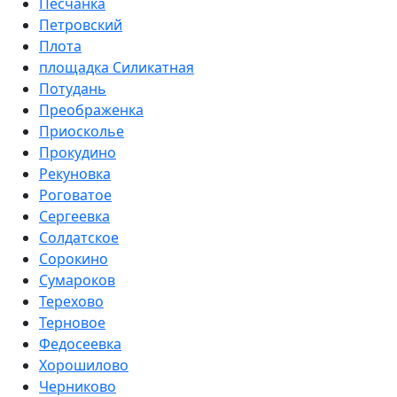
Песчанка
Петровский
Плота
площадка Силикатная
Потудань
Преображенка
Приосколье
Прокудино
Рекуновка
Роговатое
Сергеевка
Солдатское
Сорокино
Сумароков
Терехово
Терновое
Федосеевка
Хорошилово
Черниково