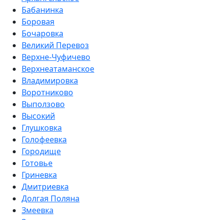
Бабанинка
Боровая
Бочаровка
Великий Перевоз
Верхне-Чуфичево
Верхнеатаманское
Владимировка
Воротниково
Выползово
Высокий
Глушковка
Голофеевка
Городище
Готовье
Гриневка
Дмитриевка
Долгая Поляна
Змеевка