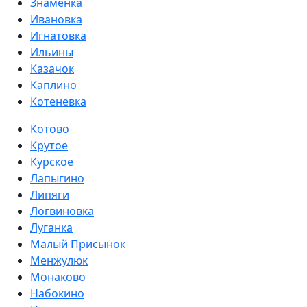
Знаменка
Ивановка
Игнатовка
Ильины
Казачок
Каплино
Котеневка
Котово
Крутое
Курское
Лапыгино
Липяги
Логвиновка
Луганка
Малый Присынок
Менжулюк
Монаково
Набокино