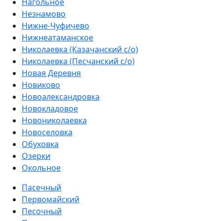
Нагольное
Незнамово
Нижне-Чуфичево
Нижнеатаманское
Николаевка (Казачанский с/о)
Николаевка (Песчанский с/о)
Новая Деревня
Новиково
Новоалександровка
Новокладовое
Новониколаевка
Новоселовка
Обуховка
Озерки
Окольное
Пасечный
Первомайский
Песочный