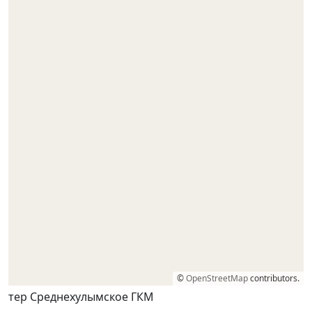
©
OpenStreetMap
contributors.
тер Среднехулымское ГКМ