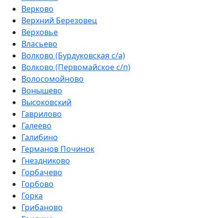
Верково
Верхний Березовец
Верховье
Власьево
Волково (Бурдуковская с/а)
Волково (Первомайское с/п)
Волосомойново
Вонышево
Высоковский
Гаврилово
Галеево
Галибино
Германов Починок
Гнездниково
Горбачево
Горбово
Горка
Грибаново