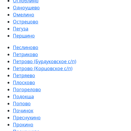
Оглоблино
Одноушево
Омелино
Острецово
Пегуза
Першино
Песлиново
Петриково
Петрово (Бурдуковское с/п)
Петрово (Корцовское с/п)
Петряево
Плосково
Погорелово
Подокша
Попово
Починок
Преснухино
Прокино