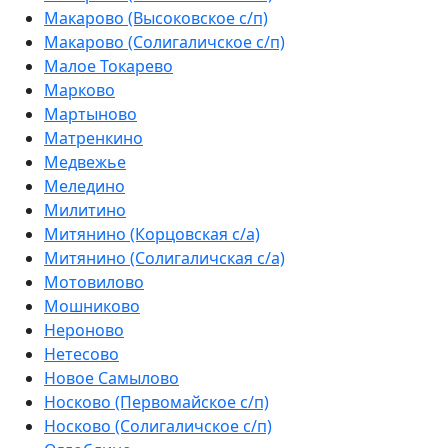
Макарово (Высоковское с/п)
Макарово (Солигаличское с/п)
Малое Токарево
Марково
Мартыново
Матренкино
Медвежье
Меледино
Милитино
Митянино (Корцовская с/а)
Митянино (Солигаличская с/а)
Мотовилово
Мошниково
Нероново
Нетесово
Новое Самылово
Носково (Первомайское с/п)
Носково (Солигаличское с/п)