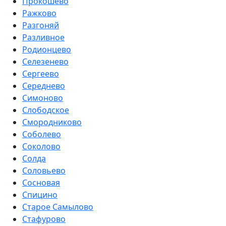
Прокошево
Ражково
Разгоняй
Разливное
Родионцево
Селезенево
Сергеево
Середнево
Симоново
Слободское
Смородниково
Соболево
Соколово
Солда
Соловьево
Сосновая
Спицино
Старое Самылово
Стафурово