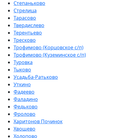
Степаньково
Стрелица
Тарасово
Твердислево
Терентьево
Тресково
Трофимово (Корцовское с/п)
Трофимово (Куземинское с/п)
Туровка
Тыково
Усадьба-Ратьково
Уткино
Фадеево
Фаладино
Федьково
Фролово
Харитонов Починок
Хвощево
Холопово