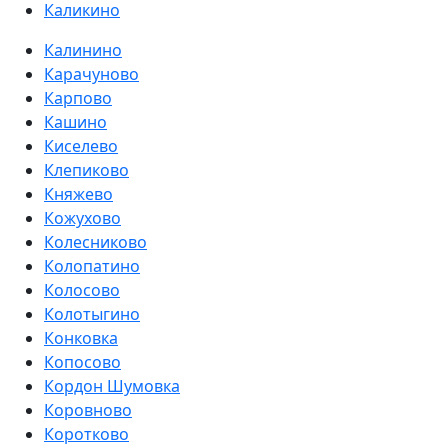
Каликино
Калинино
Карачуново
Карпово
Кашино
Киселево
Клепиково
Княжево
Кожухово
Колесниково
Колопатино
Колосово
Колотыгино
Конковка
Копосово
Кордон Шумовка
Коровново
Коротково