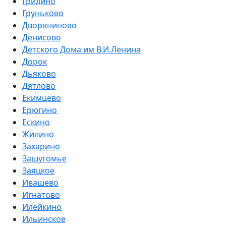
Гридино
Груньково
Дворяниново
Денисово
Детского Дома им В.И.Ленина
Дорок
Дьяково
Дятлово
Екимцево
Ерюгино
Ескино
Жилино
Захарино
Зашугомье
Заяцкое
Ивашево
Игнатово
Илейкино
Ильинское