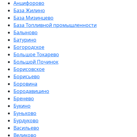
Анцифорово
База Жилино
База Мизинцево
База Топливной промышленности
Балыново
Батурино
Богородское
Большое Токарево
Большой Починок
Борисовское
Борисьево
Боровина
Бородавицино
Бренево
Букино
Буньково
Бурдуково
Васильево
Великово