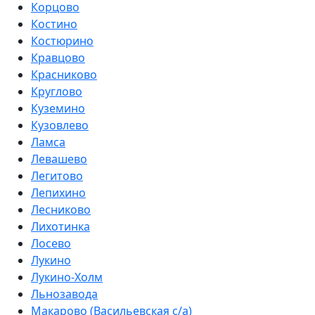
Корцово
Костино
Костюрино
Кравцово
Красниково
Круглово
Куземино
Кузовлево
Ламса
Левашево
Легитово
Лепихино
Лесниково
Лихотинка
Лосево
Лукино
Лукино-Холм
Льнозавода
Макарово (Васильевская с/а)