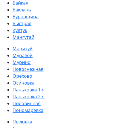
Байкал
Баклань
Буровщина
Быстрая
Култук
Мангутай
Маритуй
Муравей
Мурино
Новоснежная
Орехово
Осиновка
Паньковка 1-я
Паньковка 2-я
Половинная
Пономаревка
Пыловка