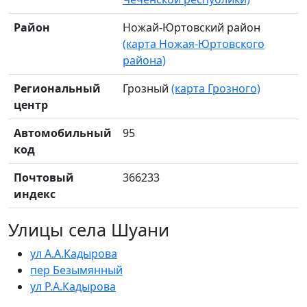
Район
Ножай-Юртовский район
(карта Ножая-Юртовского
района)
Региональный
Грозный
(карта Грозного)
центр
Автомобильный
95
код
Почтовый
366233
индекс
Улицы села Шуани
ул А.А.Кадырова
пер Безымянный
ул Р.А.Кадырова