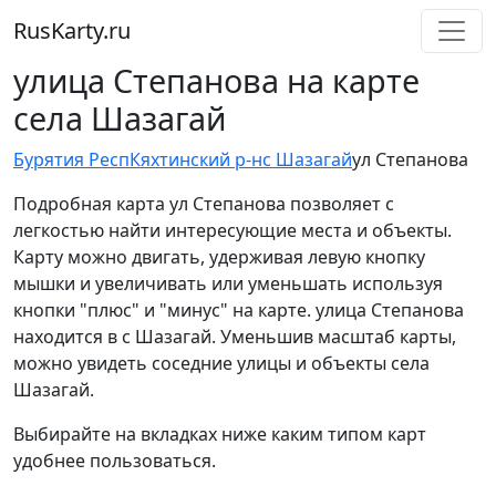
RusKarty
.
ru
улица Степанова на карте
села Шазагай
Бурятия Респ
Кяхтинский р-н
с Шазагай
ул Степанова
Подробная карта ул Степанова позволяет с
легкостью найти интересующие места и объекты.
Карту можно двигать, удерживая левую кнопку
мышки и увеличивать или уменьшать используя
кнопки "плюс" и "минус" на карте. улица Степанова
находится в с Шазагай. Уменьшив масштаб карты,
можно увидеть соседние улицы и объекты села
Шазагай.
Выбирайте на вкладках ниже каким типом карт
удобнее пользоваться.