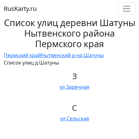
RusKarty
.
ru
Список улиц деревни Шатуны
Нытвенского района
Пермского края
Пермский край
Нытвенский р-н
д Шатуны
Список улиц д Шатуны
З
ул Заречная
С
ул Сельская