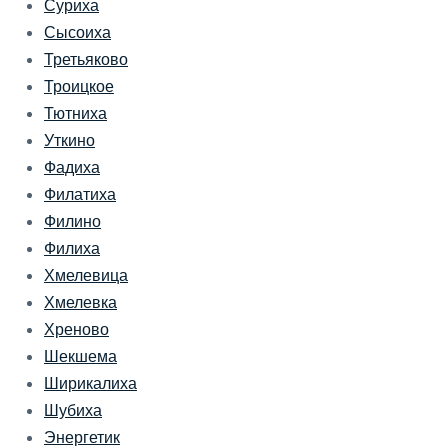
Суриха
Сысоиха
Третьяково
Троицкое
Тютниха
Уткино
Фадиха
Филатиха
Филино
Филиха
Хмелевица
Хмелевка
Хреново
Шекшема
Ширикалиха
Шубиха
Энергетик