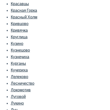
Красавцы
Красная Горка
Красный Холм
Кривцово
Кривячка
Круглица
Кузино
Кузнецово
Кузнечиха
Курганы
Кучериха
Лелеково
Лесничество
Локомотив
Луговой
Лукино
Луч