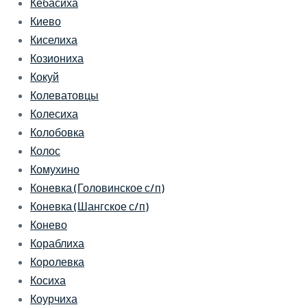
Кебасиха
Киево
Киселиха
Козиониха
Кокуй
Колеватовцы
Колесиха
Колобовка
Колос
Комухино
Коневка (Головинское с/п)
Коневка (Шангское с/п)
Конево
Кораблиха
Королевка
Косиха
Коурчиха