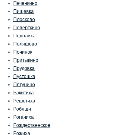
Печенкино
Пищевка
Плосково
Поверткино
Подолиха
Поляшово
Починок
Притыкино
Прудовка
Пустошка
Пятунино
Ракитиха
Решетиха
Робяши
Рогачиха
Рождественское
Рожиха