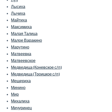
Лысиха
Лычиха
Майтиха
Максимиха
Малая Талица
Малое Варакино
Марутино
Матвеевка
Матвеевское
Медведица (Коневское с/п)
Медведица (Троицкое с/п)
Мещериха
Минино
Мир
Михалиха
Мичуринец