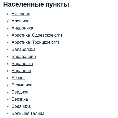
Населенные пункты
Аксеново
Алешиха
Андрониха
Аристиха (Одоевское с/п)
Аристиха (Троицкое с/п)
Балаболиха
Барабаново
Барановка
Бараново
Безнег
Белышиха
Бердиха
Берзиха
Бодячиха
Большая Талица