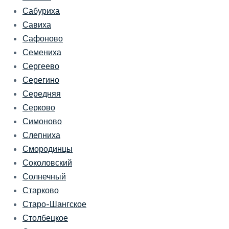
Сабуриха
Савиха
Сафоново
Семениха
Сергеево
Серегино
Середняя
Серково
Симоново
Слепниха
Смородинцы
Соколовский
Солнечный
Старково
Старо-Шангское
Столбецкое