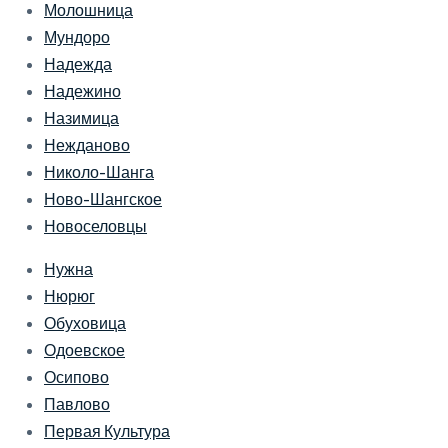
Молошница
Мундоро
Надежда
Надежино
Назимица
Нежданово
Николо-Шанга
Ново-Шангское
Новоселовцы
Нужна
Нюрюг
Обуховица
Одоевское
Осипово
Павлово
Первая Культура