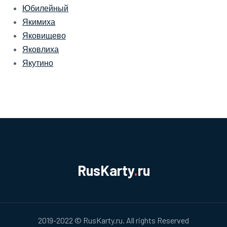
Юбилейный
Якимиха
Яковищево
Яковлиха
Якутино
RusKarty
.
ru
2019-2022 © RusKarty.ru. All rights Reserved