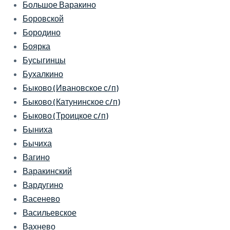
Большое Варакино
Боровской
Бородино
Боярка
Бусыгинцы
Бухалкино
Быково (Ивановское с/п)
Быково (Катунинское с/п)
Быково (Троицкое с/п)
Быниха
Бычиха
Вагино
Варакинский
Вардугино
Васенево
Васильевское
Вахнево