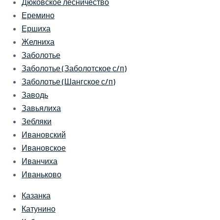
Дюковское лесничество
Еремино
Ершиха
Желниха
Заболотье
Заболотье (Заболотское с/п)
Заболотье (Шангское с/п)
Заводь
Завьялиха
Зебляки
Ивановский
Ивановское
Иванчиха
Иваньково
Казанка
Катунино