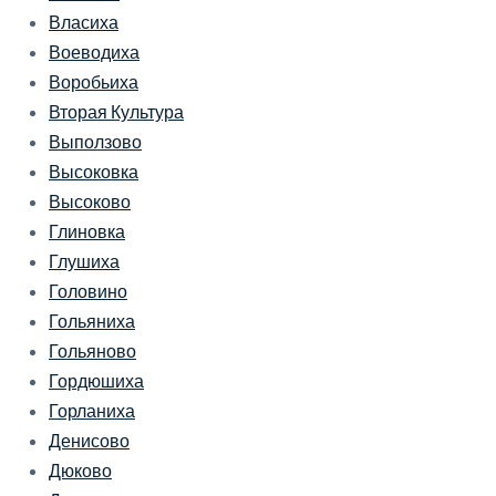
Власиха
Воеводиха
Воробьиха
Вторая Культура
Выползово
Высоковка
Высоково
Глиновка
Глушиха
Головино
Гольяниха
Гольяново
Гордюшиха
Горланиха
Денисово
Дюково