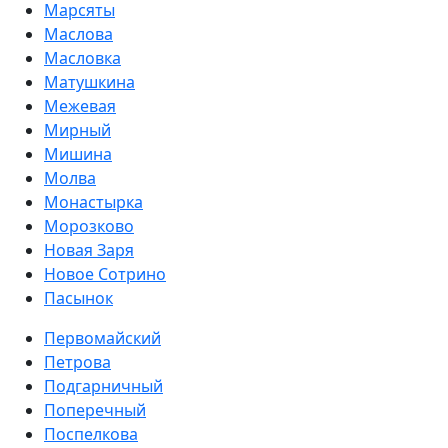
Марсяты
Маслова
Масловка
Матушкина
Межевая
Мирный
Мишина
Молва
Монастырка
Морозково
Новая Заря
Новое Сотрино
Пасынок
Первомайский
Петрова
Подгарничный
Поперечный
Поспелкова