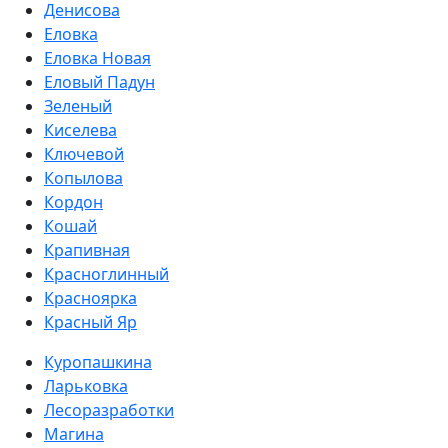
Денисова
Еловка
Еловка Новая
Еловый Падун
Зеленый
Киселева
Ключевой
Копылова
Кордон
Кошай
Крапивная
Красноглинный
Красноярка
Красный Яр
Куропашкина
Ларьковка
Лесоразработки
Магина