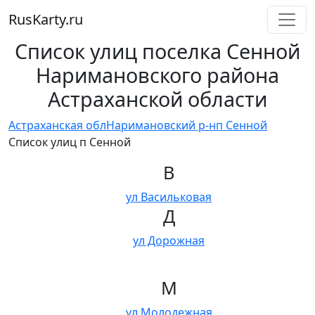
RusKarty
.
ru
Список улиц поселка Сенной
Наримановского района
Астраханской области
Астраханская обл
Наримановский р-н
п Сенной
Список улиц п Сенной
В
ул Васильковая
Д
ул Дорожная
М
ул Молодежная