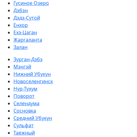
Гусиное Озеро
Дэбэн
Дэдэ-Сутой
Енхор
Ехэ-Цаган
Жаргаланта
Залан
Зурган-Дэбэ
Мэнгэй
Нижний Убукун
Новоселенгинск
Нур-Тухум
Поворот
Селендума
Сосновка
Средний Убукун
Сульфат
Таежный