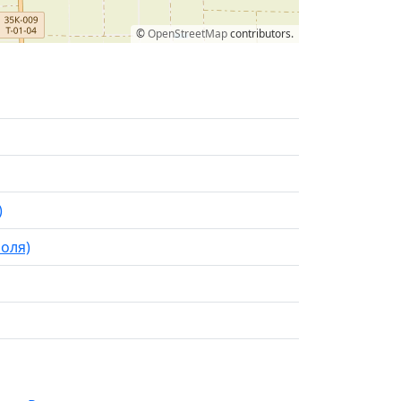
©
OpenStreetMap
contributors.
)
оля)