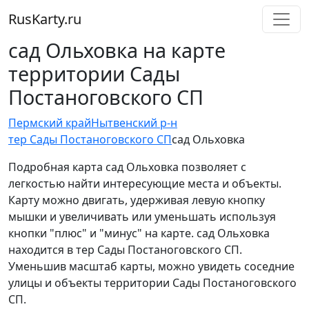
RusKarty
.
ru
сад Ольховка на карте
территории Сады
Постаноговского СП
Пермский край
Нытвенский р-н
тер Сады Постаноговского СП
сад Ольховка
Подробная карта сад Ольховка позволяет с
легкостью найти интересующие места и объекты.
Карту можно двигать, удерживая левую кнопку
мышки и увеличивать или уменьшать используя
кнопки "плюс" и "минус" на карте. сад Ольховка
находится в тер Сады Постаноговского СП.
Уменьшив масштаб карты, можно увидеть соседние
улицы и объекты территории Сады Постаноговского
СП.