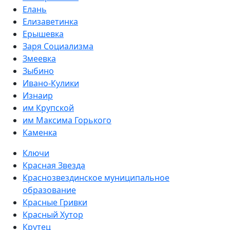
Елань
Елизаветинка
Ерышевка
Заря Социализма
Змеевка
Зыбино
Ивано-Кулики
Изнаир
им Крупской
им Максима Горького
Каменка
Ключи
Красная Звезда
Краснозвездинское муниципальное
образование
Красные Гривки
Красный Хутор
Крутец