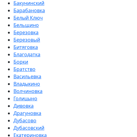
Бакунинский
Барабановка
Белый Ключ
Бельщино
Березовка
Березовый
Битяговка
Благодатка
Борки
Братство
Васильевка
Владыкино
Волчиновка
Голицыно
Дивовка
Драгуновка
Дубасово
Дубасовский
Екатериновка