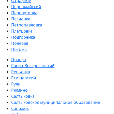
Отрадное
Первомайский
Перепутинка
Песчанка
Петропавловка
Платцовка
Подгоренка
Полевая
Потьма
Правда
Раево-Воскресенский
Репьевка
Ртищевский
Рули
Рюмино
Салтыковка
Салтыковское муниципальное образование
Сапожок