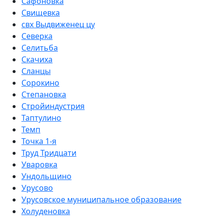
Сафоновка
Свищевка
свх Выдвиженец цу
Северка
Селитьба
Скачиха
Сланцы
Сорокино
Степановка
Стройиндустрия
Таптулино
Темп
Точка 1-я
Труд Тридцати
Уваровка
Ундольщино
Урусово
Урусовское муниципальное образование
Холуденовка