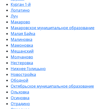
Курган 1-й
Лопатино
Луч
Макарово
Макаровское муниципальное образование
Малая Байка
Малиновка
Мамоновка
Мещанский
Молчаново
Нестеровка
Нижнее Голицыно
Новостройка
Ободной
Октябрьское муниципальное образование
Ольховка
Осиновка
Отрадино