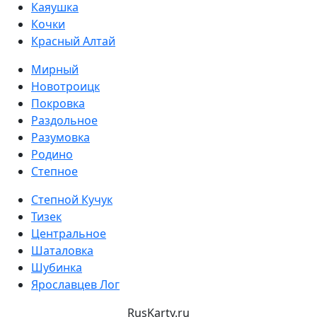
Каяушка
Кочки
Красный Алтай
Мирный
Новотроицк
Покровка
Раздольное
Разумовка
Родино
Степное
Степной Кучук
Тизек
Центральное
Шаталовка
Шубинка
Ярославцев Лог
RusKarty
.
ru