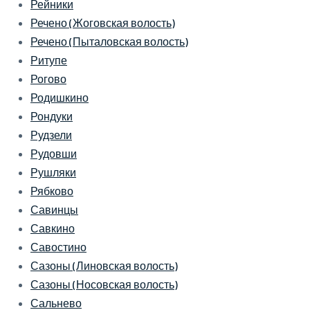
Рейники
Речено (Жоговская волость)
Речено (Пыталовская волость)
Ритупе
Рогово
Родишкино
Рондуки
Рудзели
Рудовши
Рушляки
Рябково
Савинцы
Савкино
Савостино
Сазоны (Линовская волость)
Сазоны (Носовская волость)
Сальнево