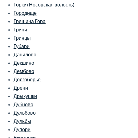
Горки (Носовская волость)
Городище
Грешина Гора
Грини
Гринцы
Губари
Данилово
Декшино
Дембово
Долгоборье
Дрени
Дрыкушки
Дубново
Дульбово
Дульбы
Дупори
Екименки