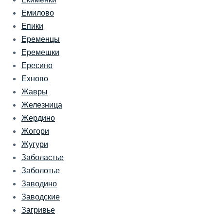
Емилово
Епики
Еременцы
Еремешки
Ересино
Ехново
Жавры
Железница
Жердино
Жогори
Жугури
Заболастье
Заболотье
Заводино
Заводские
Загривье