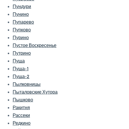
Пундури
Пунино
Пупарево
Пупково
Пурино
Пустое Воскресенье
Путрино
Пуща
Пуща-1
Пуща-2
Пылковницы
Пыталовские Хутора
Пышково
Ракитня
Рассеки
Редкино