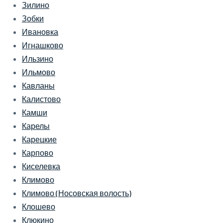
Зилино
Зобки
Ивановка
Игнашково
Ильзино
Ильмово
Кавланы
Калистово
Камши
Карелы
Карецкие
Карпово
Киселевка
Климово
Климово (Носовская волость)
Клошево
Клюкино