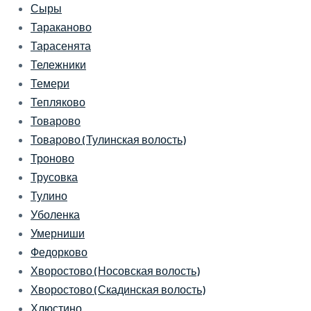
Сыры
Тараканово
Тарасенята
Тележники
Темери
Тепляково
Товарово
Товарово (Тулинская волость)
Троново
Трусовка
Тулино
Уболенка
Умерниши
Федорково
Хворостово (Носовская волость)
Хворостово (Скадинская волость)
Хлюстино