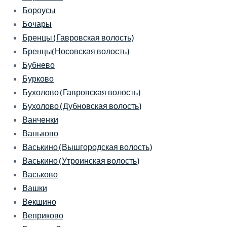
Бороусы
Бочары
Бренцы (Гавровская волость)
Бренцы(Носовская волость)
Бубнево
Бурково
Бухолово (Гавровская волость)
Бухолово (Дубновская волость)
Ванченки
Ваньково
Васькино (Вышгородская волость)
Васькино (Утроинская волость)
Васьково
Вашки
Векшино
Веприково