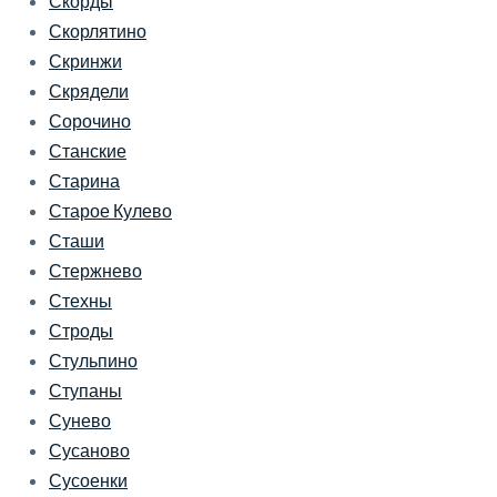
Скорды
Скорлятино
Скринжи
Скрядели
Сорочино
Станские
Старина
Старое Кулево
Сташи
Стержнево
Стехны
Строды
Стульпино
Ступаны
Сунево
Сусаново
Сусоенки