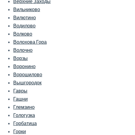
Верхние Заходы
Вильниково
Вилютино
Водилово
Волково
Волохова Гора
Волочно
Ворзы
Воронино
Ворошилово
Вышгородок
Гавры
Гашни
Глемзино
Гологузка
Горбатица
Горки