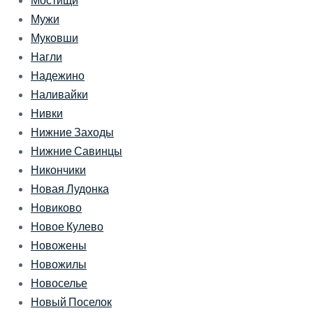
Мужи
Муковши
Нагли
Надежино
Наливайки
Нивки
Нижние Заходы
Нижние Савинцы
Никончики
Новая Лудонка
Новиково
Новое Кулево
Новожены
Новожилы
Новоселье
Новый Поселок