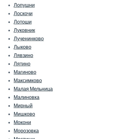
Лопушни
Лоскочи
Лотоши
Луковник
Лученинково
Лыково
Лявзино
Лятино
Магиново
Максимково
Малая Мельница
Малиновка
Мирный
Мишково
Мокони
Морозовка
Мостищи