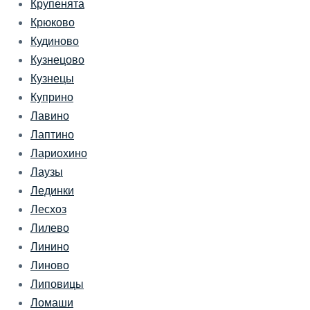
Крупенята
Крюково
Кудиново
Кузнецово
Кузнецы
Куприно
Лавино
Лаптино
Лариохино
Лаузы
Лединки
Лесхоз
Лилево
Линино
Линово
Липовицы
Ломаши