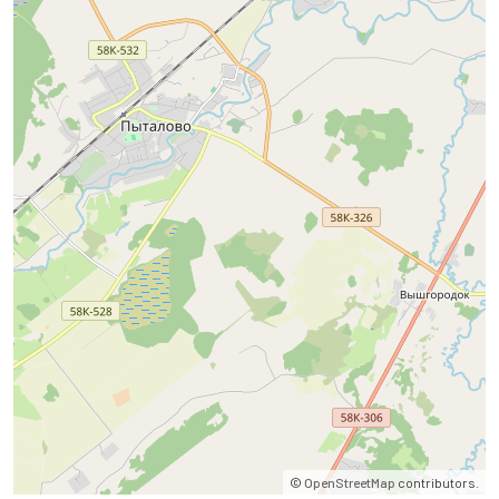
©
OpenStreetMap
contributors.