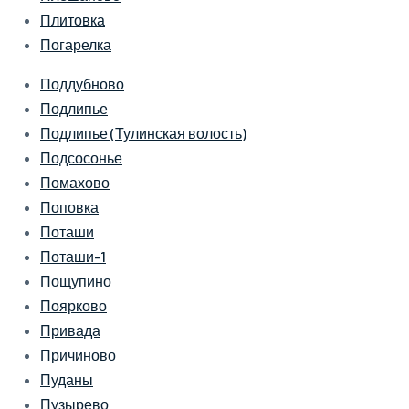
Плитовка
Погарелка
Поддубново
Подлипье
Подлипье (Тулинская волость)
Подсосонье
Помахово
Поповка
Поташи
Поташи-1
Пощупино
Поярково
Привада
Причиново
Пуданы
Пузырево