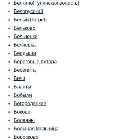
Белкино(Тулинская волость)
Белорусский
Белый Погреб
Бельково
Бельченки
Беляевка
Бердыши
Береговые Хутора
Бесенята
Бичи
Бланты
Бобыли
Богородецкие
Боково
Болваны
Большая Мельница
Боросково