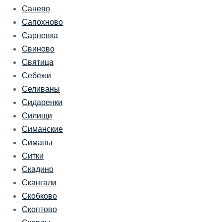
Санево
Сапохново
Сарневка
Свиново
Святица
Себежи
Селиваны
Сидаренки
Силищи
Симанские
Симаны
Ситки
Скадино
Скангали
Скобково
Скоптово