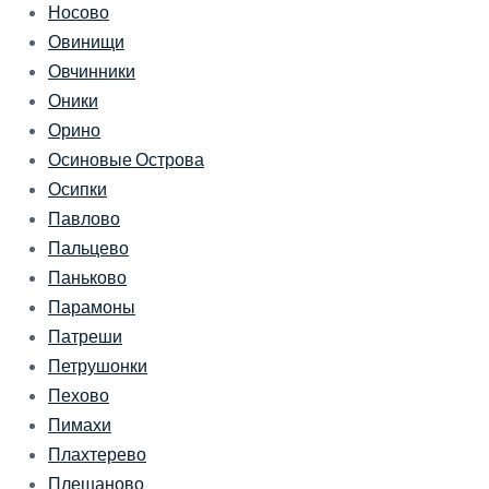
Носово
Овинищи
Овчинники
Оники
Орино
Осиновые Острова
Осипки
Павлово
Пальцево
Паньково
Парамоны
Патреши
Петрушонки
Пехово
Пимахи
Плахтерево
Плешаново