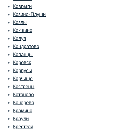
Коврыги
Козино-Плуши
Козлы
Кокшино
Колуя
Кондратово
Копанцы
Коровск
Корпусы
Корчище
Кострецы
Котоново
Кочерево
Крамино
Краули
Крестели