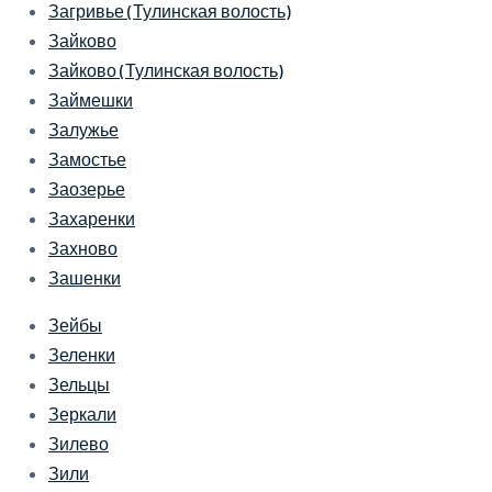
Загривье (Тулинская волость)
Зайково
Зайково (Тулинская волость)
Займешки
Залужье
Замостье
Заозерье
Захаренки
Захново
Зашенки
Зейбы
Зеленки
Зельцы
Зеркали
Зилево
Зили