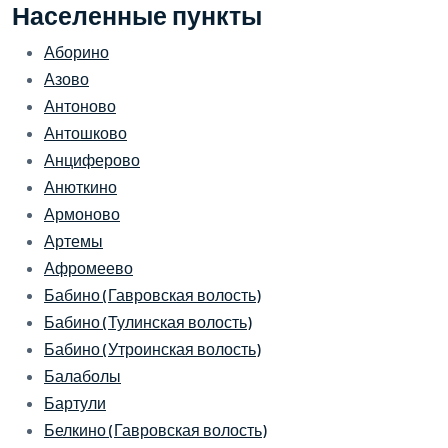
Населенные пункты
Аборино
Азово
Антоново
Антошково
Анциферово
Анюткино
Армоново
Артемы
Афромеево
Бабино (Гавровская волость)
Бабино (Тулинская волость)
Бабино (Утроинская волость)
Балаболы
Бартули
Белкино (Гавровская волость)