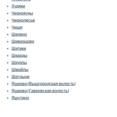
Худяки
Чернокуны
Чернолесье
Чиши
Шелино
Шиверцово
Шитики
Шкарды
Шкурлы
Шмайлы
Щеглыни
Яшково (Вышгородская волость)
Яшково (Гавровская волость)
Яшутино