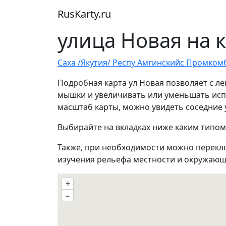
RusKarty
.
ru
улица Новая на 
Саха /Якутия/ Респ
у Амгинский
с Промком
Подробная карта ул Новая позволяет с л
мышки и увеличивать или уменьшать испо
масштаб карты, можно увидеть соседние
Выбирайте на вкладках ниже каким типом
Также, при необходимости можно перекл
изучения рельефа местности и окружающ
+
–