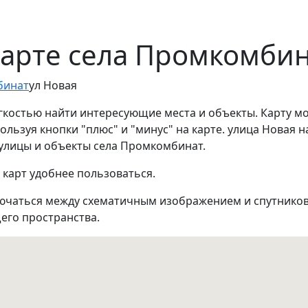
карте села Промкомби
бинат
ул Новая
егкостью найти интересующие места и объекты. Карту м
льзуя кнопки "плюс" и "минус" на карте. улица Новая 
 улицы и объекты села Промкомбинат.
 карт удобнее пользоваться.
ючаться между схематичным изображением и спутников
его пространства.