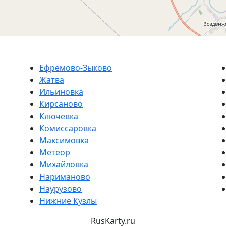
Ефремово-Зыково
Жатва
Ильиновка
Кирсаново
Ключевка
Комиссаровка
Максимовка
Метеор
Михайловка
Нариманово
Наурузово
Нижние Кузлы
RusKarty
.
ru