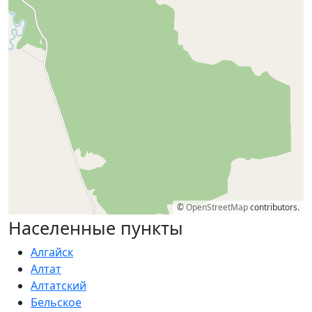
©
OpenStreetMap
contributors.
Населенные пункты
Алгайск
Алтат
Алтатский
Бельское