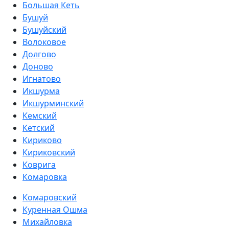
Большая Кеть
Бушуй
Бушуйский
Волоковое
Долгово
Доново
Игнатово
Икшурма
Икшурминский
Кемский
Кетский
Кириково
Кириковский
Коврига
Комаровка
Комаровский
Куренная Ошма
Михайловка