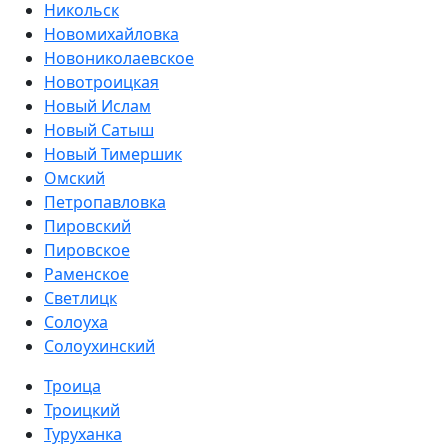
Никольск
Новомихайловка
Новониколаевское
Новотроицкая
Новый Ислам
Новый Сатыш
Новый Тимершик
Омский
Петропавловка
Пировский
Пировское
Раменское
Светлицк
Солоуха
Солоухинский
Троица
Троицкий
Туруханка