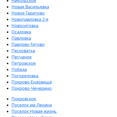
Никольское
Новая Васильевка
Новое Гаритово
Новопавловка 2-я
Новоситовка
Осадовка
Павловка
Павлово-Титово
Песковатка
Песчаное
Петровское
Победа
Погореловка
Покрово-Ендовище
Покрово-Чичерино
Покровское
Поселок им Ленина
Поселок Новая жизнь