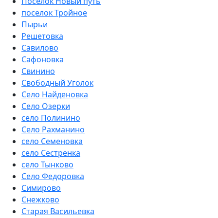
Поселок Новый путь
поселок Тройное
Пырьи
Решетовка
Савилово
Сафоновка
Свинино
Свободный Уголок
Село Найденовка
Село Озерки
село Полинино
Село Рахманино
село Семеновка
село Сестренка
село Тынково
Село Федоровка
Симирово
Снежково
Старая Васильевка