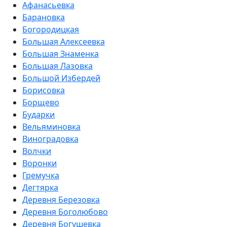
Афанасьевка
Барановка
Богородицкая
Большая Алексеевка
Большая Знаменка
Большая Лазовка
Большой Избердей
Борисовка
Борщево
Бударки
Вельяминовка
Виноградовка
Волчки
Воронки
Гремучка
Дегтярка
Деревня Березовка
Деревня Боголюбово
Деревня Богушевка