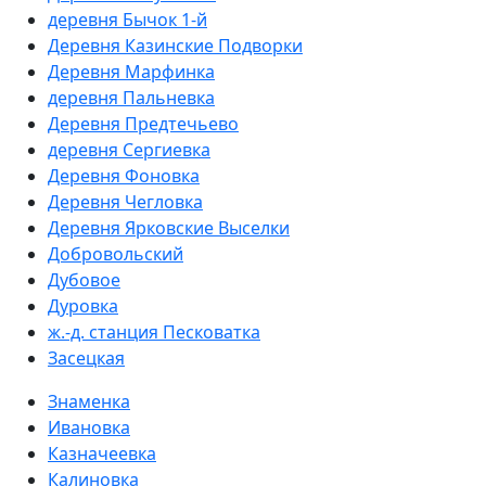
деревня Бычок 1-й
Деревня Казинские Подворки
Деревня Марфинка
деревня Пальневка
Деревня Предтечьево
деревня Сергиевка
Деревня Фоновка
Деревня Чегловка
Деревня Ярковские Выселки
Добровольский
Дубовое
Дуровка
ж.-д. станция Песковатка
Засецкая
Знаменка
Ивановка
Казначеевка
Калиновка