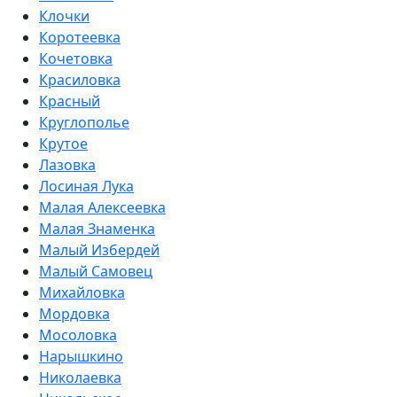
Клочки
Коротеевка
Кочетовка
Красиловка
Красный
Круглополье
Крутое
Лазовка
Лосиная Лука
Малая Алексеевка
Малая Знаменка
Малый Избердей
Малый Самовец
Михайловка
Мордовка
Мосоловка
Нарышкино
Николаевка