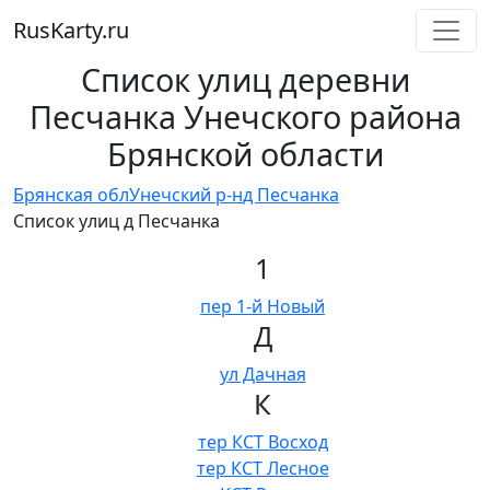
RusKarty
.
ru
Список улиц деревни
Песчанка Унечского района
Брянской области
Брянская обл
Унечский р-н
д Песчанка
Список улиц д Песчанка
1
пер 1-й Новый
Д
ул Дачная
К
тер КСТ Восход
тер КСТ Лесное