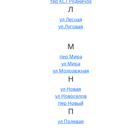
тер КСТ Родничок
Л
ул Лесная
ул Луговая
М
пер Мира
ул Мира
ул Молодежная
Н
ул Новая
ул Новоселов
пер Новый
П
ул Полевая