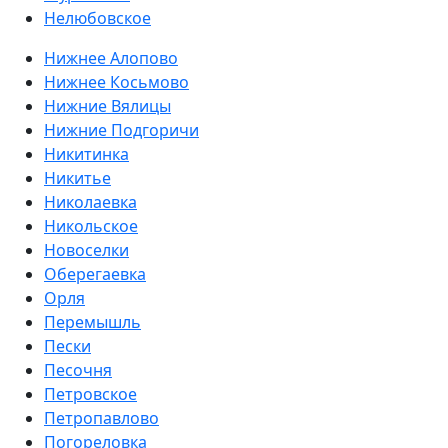
Нелюбовское
Нижнее Алопово
Нижнее Косьмово
Нижние Вялицы
Нижние Подгоричи
Никитинка
Никитье
Николаевка
Никольское
Новоселки
Оберегаевка
Орля
Перемышль
Пески
Песочня
Петровское
Петропавлово
Погореловка