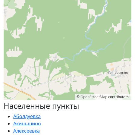
©
OpenStreetMap
contributors.
Населенные пункты
Аболдуевка
Акиньшино
Алексеевка