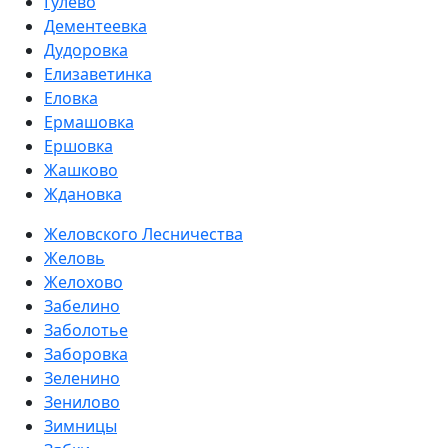
Гулево
Дементеевка
Дудоровка
Елизаветинка
Еловка
Ермашовка
Ершовка
Жашково
Ждановка
Желовского Лесничества
Желовь
Желохово
Забелино
Заболотье
Заборовка
Зеленино
Зенилово
Зимницы