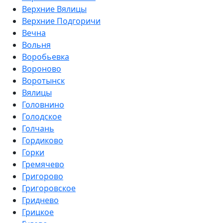
Верхние Вялицы
Верхние Подгоричи
Вечна
Вольня
Воробьевка
Вороново
Воротынск
Вялицы
Головнино
Голодское
Голчань
Гордиково
Горки
Гремячево
Григорово
Григоровское
Гриднево
Грицкое