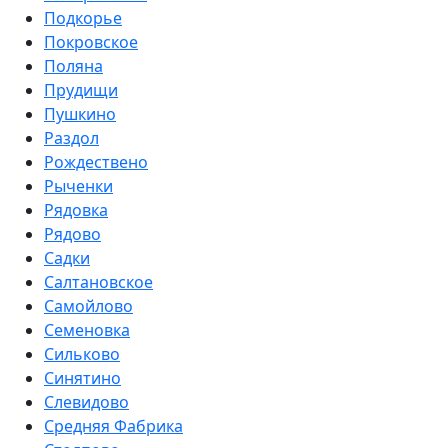
Подкорье
Покровское
Поляна
Прудищи
Пушкино
Раздол
Рождествено
Рыченки
Рядовка
Рядово
Садки
Салтановское
Самойлово
Семеновка
Сильково
Синятино
Слевидово
Средняя Фабрика