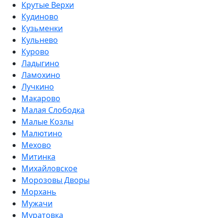
Крутые Верхи
Кудиново
Кузьменки
Кульнево
Курово
Ладыгино
Ламохино
Лучкино
Макарово
Малая Слободка
Малые Козлы
Малютино
Мехово
Митинка
Михайловское
Морозовы Дворы
Морхань
Мужачи
Муратовка