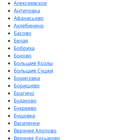
Алексеевское
Антиповка
Афанасьево
Ахлебинино
Басово
Белая
Бобриха
Боково
Большие Козлы
Большие Сушки
Борисовка
Борищево
Брагино
Будаково
Букреево
Бушовка
Василенки
Верхнее Алопово
Верхнее Косьмово