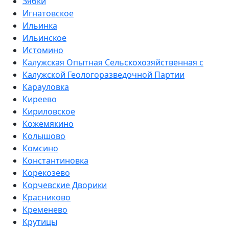
Зябки
Игнатовское
Ильинка
Ильинское
Истомино
Калужская Опытная Сельскохозяйственная с
Калужской Геологоразведочной Партии
Карауловка
Киреево
Кириловское
Кожемякино
Колышово
Комсино
Константиновка
Корекозево
Корчевские Дворики
Красниково
Кременево
Крутицы