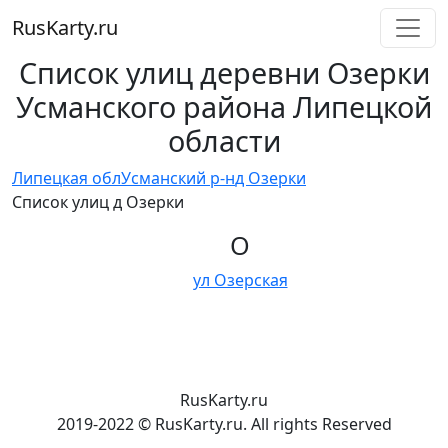
RusKarty
.
ru
Список улиц деревни Озерки
Усманского района Липецкой
области
Липецкая обл
Усманский р-н
д Озерки
Список улиц д Озерки
О
ул Озерская
RusKarty
.
ru
2019-2022 © RusKarty.ru. All rights Reserved