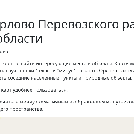
рлово Перевозского р
области
лово
егкостью найти интересующие места и объекты. Карту м
льзуя кнопки "плюс" и "минус" на карте. Орлово находи
еть соседние населенные пункты и природные объекты.
 карт удобнее пользоваться.
ючаться между схематичным изображением и спутников
его пространства.