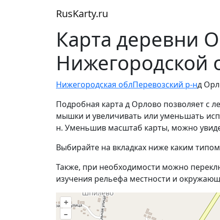
RusKarty
.
ru
Карта деревни О
Нижегородской 
Нижегородская обл
Перевозский р-н
д Ор
Подробная карта д Орлово позволяет с л
мышки и увеличивать или уменьшать испо
н. Уменьшив масштаб карты, можно увид
Выбирайте на вкладках ниже каким типом
Также, при необходимости можно перекл
изучения рельефа местности и окружающ
+
–