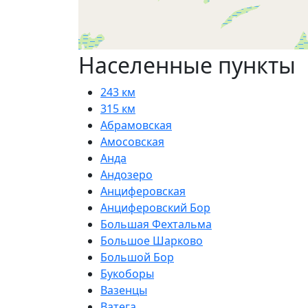
Населенные пункты
243 км
315 км
Абрамовская
Амосовская
Анда
Андозеро
Анциферовская
Анциферовский Бор
Большая Фехтальма
Большое Шарково
Большой Бор
Букоборы
Вазенцы
Ватега