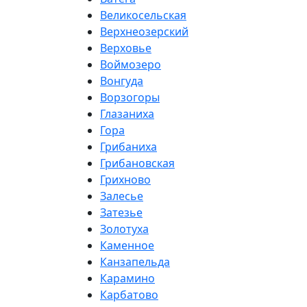
Великосельская
Верхнеозерский
Верховье
Воймозеро
Вонгуда
Ворзогоры
Глазаниха
Гора
Грибаниха
Грибановская
Грихново
Залесье
Затезье
Золотуха
Каменное
Канзапельда
Карамино
Карбатово