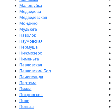
Малошуйка
Медведево
Медведевская
Мондино
Мудьюга
Наволок
Наумовская
Нермуша
Нижмозеро
Нименьга
Павловская
Павловский Бор
Пачепельда
Пертема
Пияла
Покровское
Поле
Поньга