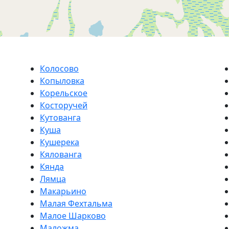
Колосово
Копыловка
Корельское
Косторучей
Кутованга
Куша
Кушерека
Кялованга
Кянда
Лямца
Макарьино
Малая Фехтальма
Малое Шарково
Маложма