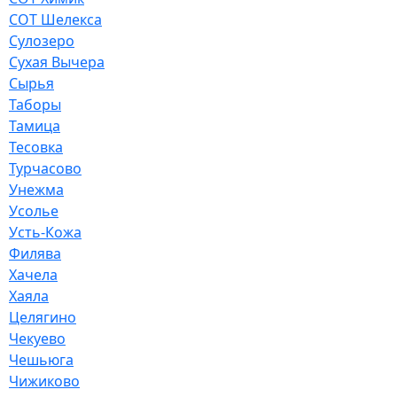
СОТ Шелекса
Сулозеро
Сухая Вычера
Сырья
Таборы
Тамица
Тесовка
Турчасово
Унежма
Усолье
Усть-Кожа
Филява
Хачела
Хаяла
Целягино
Чекуево
Чешьюга
Чижиково