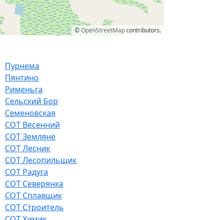
©
OpenStreetMap
contributors.
Пурнема
Пянтино
Рименьга
Сельский Бор
Семеновская
СОТ Весенний
СОТ Земляне
СОТ Лесник
СОТ Лесопильщик
СОТ Радуга
СОТ Северянка
СОТ Сплавщик
СОТ Строитель
СОТ Химик