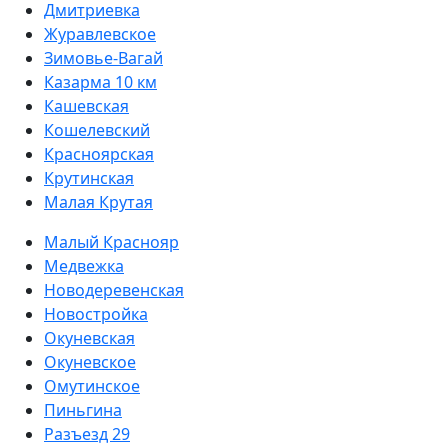
Дмитриевка
Журавлевское
Зимовье-Вагай
Казарма 10 км
Кашевская
Кошелевский
Красноярская
Крутинская
Малая Крутая
Малый Краснояр
Медвежка
Новодеревенская
Новостройка
Окуневская
Окуневское
Омутинское
Пиньгина
Разъезд 29