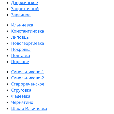
Дзержинское
Запроточный
Заречное
Ильичевка
Константиновка
Липовцы
Новогеоргиевка
Покровка
Полтавка
Поречье
Синельниково-1
Синельниково-2
Старореченское
Струговка
Фадеевка
Чернятино
Шахта Ильичевка