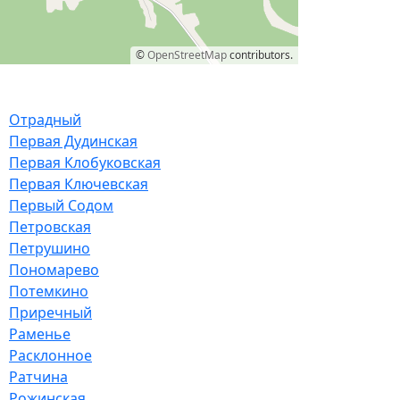
©
OpenStreetMap
contributors.
Отрадный
Первая Дудинская
Первая Клобуковская
Первая Ключевская
Первый Содом
Петровская
Петрушино
Пономарево
Потемкино
Приречный
Раменье
Расклонное
Ратчина
Рожинская