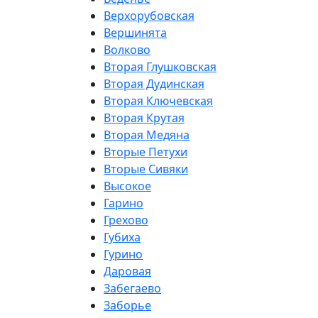
Верхорубовская
Вершинята
Волково
Вторая Глушковская
Вторая Дудинская
Вторая Ключевская
Вторая Крутая
Вторая Медяна
Вторые Петухи
Вторые Сивяки
Высокое
Гарино
Грехово
Губиха
Гурино
Даровая
Забегаево
Заборье