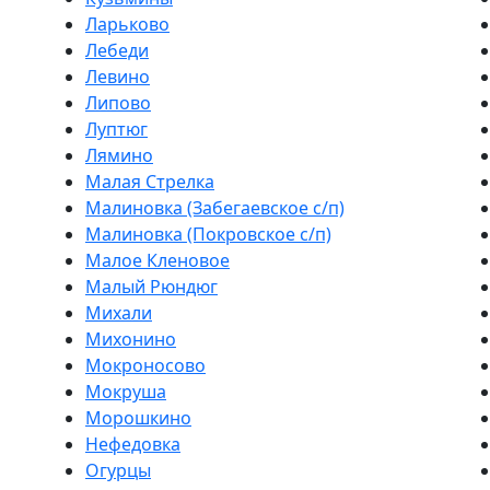
Ларьково
Лебеди
Левино
Липово
Луптюг
Лямино
Малая Стрелка
Малиновка (Забегаевское с/п)
Малиновка (Покровское с/п)
Малое Кленовое
Малый Рюндюг
Михали
Михонино
Мокроносово
Мокруша
Морошкино
Нефедовка
Огурцы