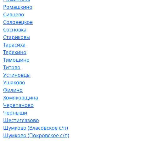
Ромашкино
Сивцево
Соловецкое
Сосновка
Стариковы
Тарасиха
Терехино
Тимошино
Титово
Устиновцы
Ушаково
Филино
Хомяковщина
Черепаново
Черныши
Шестиглазово
Шумково (Власовское с/п)
Шумково (Покровское с/п)