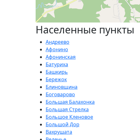
Населенные пункты
Андреево
Афонино
Афонинская
Батуриха
Башкирь
Бережок
Блиновщина
Боговарово
Большая Балахонка
Большая Стрелка
Большое Кленовое
Большой Дор
Вахрушата
Веденье