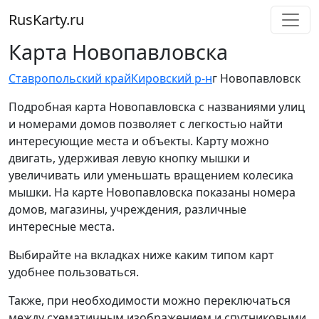
RusKarty
.
ru
Карта Новопавловска
Ставропольский край
Кировский р-н
г Новопавловск
Подробная карта Новопавловска с названиями улиц
и номерами домов позволяет с легкостью найти
интересующие места и объекты. Карту можно
двигать, удерживая левую кнопку мышки и
увеличивать или уменьшать вращением колесика
мышки. На карте Новопавловска показаны номера
домов, магазины, учреждения, различные
интересные места.
Выбирайте на вкладках ниже каким типом карт
удобнее пользоваться.
Также, при необходимости можно переключаться
между схематичным изображением и спутниковыми