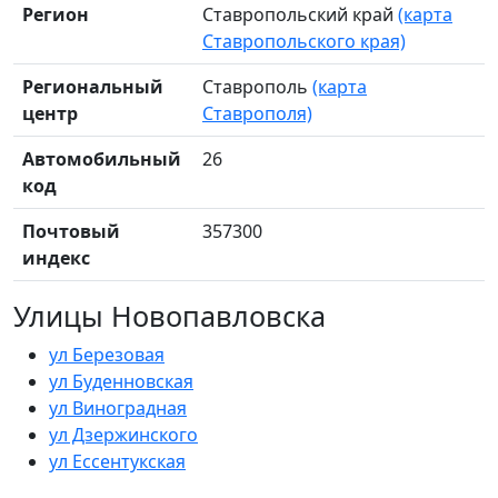
Регион
Ставропольский край
(карта
Ставропольского края)
Региональный
Ставрополь
(карта
центр
Ставрополя)
Автомобильный
26
код
Почтовый
357300
индекс
Улицы Новопавловска
ул Березовая
ул Буденновская
ул Виноградная
ул Дзержинского
ул Ессентукская